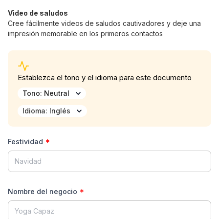
Video de saludos
Cree fácilmente videos de saludos cautivadores y deje una
impresión memorable en los primeros contactos
Volver
Mostrar Historial
Crear Nuevo
Establezca el tono y el idioma para este documento
Tono
:
Neutral
Bienvenido a AI Writer
Idioma
:
Inglés
Escribe lo que tienes en mente o selecciona
una plantilla para empezar.
Festividad
*
Nombre del negocio
*